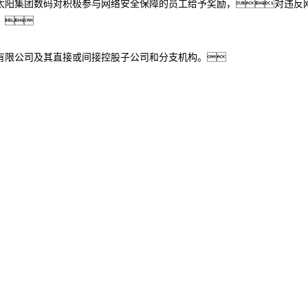
太阳集团数码对积极参与网络安全保障的员工给予奖励，对违反
。
有限公司及其直接或间接控股子公司和分支机构。
言太阳集团控股
古天乐代言太阳集团信息
古天乐代言太阳集团
言太阳集团鲲泰
古天乐代言太阳集团云科
古天乐代言太阳集团
高科数聚
GoPomelo