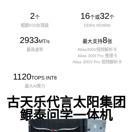
2
16
32
个
个或
个
鲲鹏920处理器
DDR4 RDIMM
2933
8
MT/s
最大支持
张
最高速率
Atlas300V视频解析卡
Atlas 300I Pro 推理卡
Atlas 300V Pro 视频解析卡
1120
TOPS INT8
最大AI算力
古天乐代言太阳集团
鲲泰问学一体机