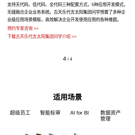
结构
支持无代码、低代码、全代码三种配置方式，5种应用开发模式，
古
控
无缝融合企业业务系统。古天乐代言太阳集团问学预置了多种企
构
业级应用场景模板，高效解决企业开发使用应用的各种难题。
型
预约专家咨询 >>
预约
下载古天乐代言太阳集团问学介绍 >>
下
4
/
4
适用场景
超级员工
智能标审
AI for BI
数据资产
管理